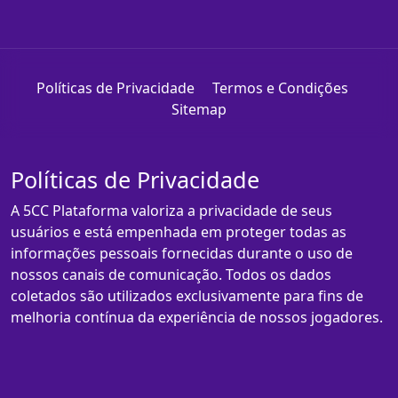
Políticas de Privacidade
Termos e Condições
Sitemap
Políticas de Privacidade
A 5CC Plataforma valoriza a privacidade de seus
usuários e está empenhada em proteger todas as
informações pessoais fornecidas durante o uso de
nossos canais de comunicação. Todos os dados
coletados são utilizados exclusivamente para fins de
melhoria contínua da experiência de nossos jogadores.