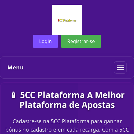
Login
Registrar-se
Menu
📱 5CC Plataforma A Melhor
Plataforma de Apostas
Cadastre-se na 5CC Plataforma para ganhar
bônus no cadastro e em cada recarga. Com a 5CC