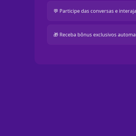
💬 Participe das conversas e interaj
🎁 Receba bônus exclusivos autom