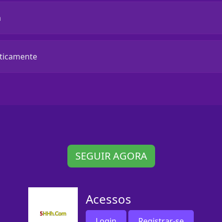
a
aticamente
SEGUIR AGORA
Acessos
Login
Registrar-se