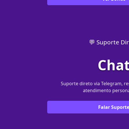
💬 Suporte Di
Cha
Suporte direto via Telegram, r
atendimento persona
Falar Suport