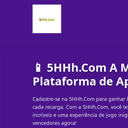
📱 5HHh.Com A 
Plataforma de A
Cadastre-se na 5HHh.Com para ganhar 
cada recarga. Com a 5HHh.Com, você t
incríveis e uma experiência de jogo inig
vencedores agora!