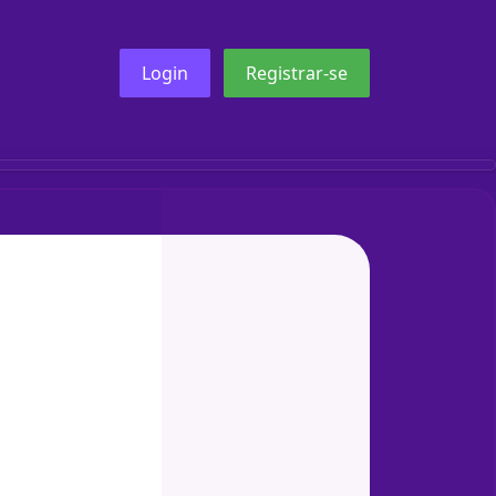
Login
Registrar-se