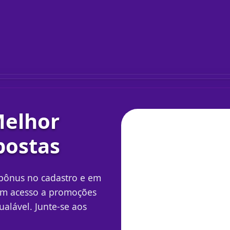
Melhor
postas
bônus no cadastro e em
em acesso a promoções
ualável. Junte-se aos