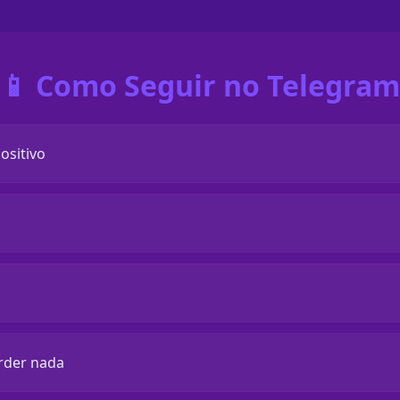
📱 Como Seguir no Telegram
ositivo
erder nada