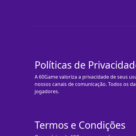
Políticas de Privacida
A 60Game valoriza a privacidade de seus u
nossos canais de comunicação. Todos os dad
jogadores.
Termos e Condições