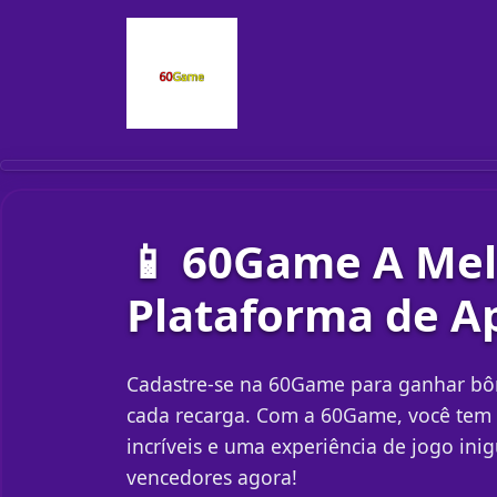
📱 60Game A Me
Plataforma de A
Cadastre-se na 60Game para ganhar bô
cada recarga. Com a 60Game, você tem
incríveis e uma experiência de jogo inig
vencedores agora!