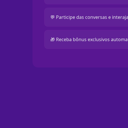
💬 Participe das conversas e interaj
🎁 Receba bônus exclusivos autom