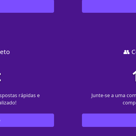
reto
👥 
t
espostas rápidas e
Junte-se a uma com
lizado!
compa
e