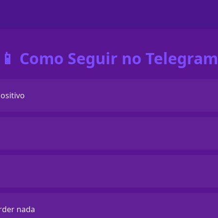
📱 Como Seguir no Telegram
ositivo
erder nada