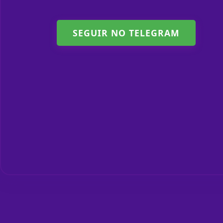
SEGUIR NO TELEGRAM