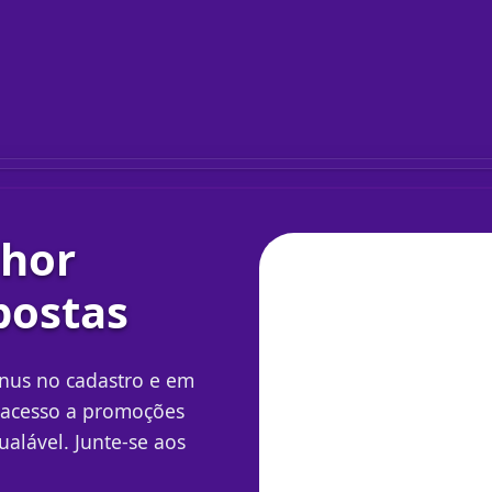
lhor
postas
nus no cadastro e em
 acesso a promoções
ualável. Junte-se aos