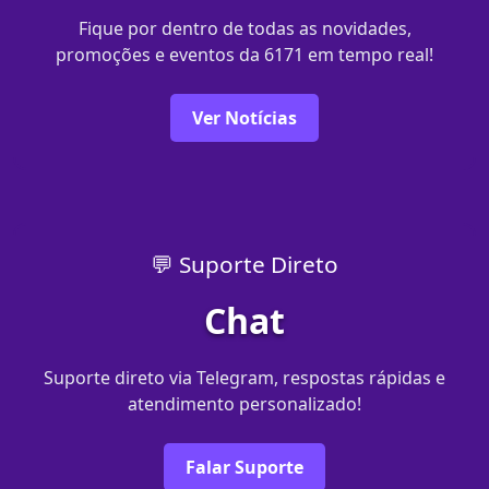
Fique por dentro de todas as novidades,
promoções e eventos da 6171 em tempo real!
Ver Notícias
💬 Suporte Direto
Chat
Suporte direto via Telegram, respostas rápidas e
atendimento personalizado!
Falar Suporte