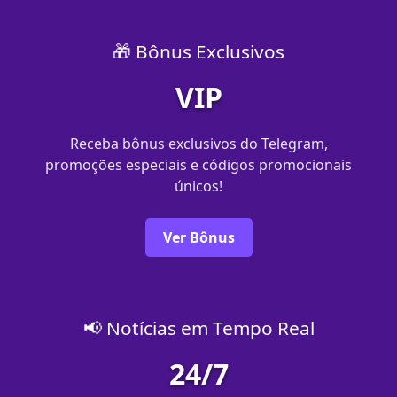
🎁 Bônus Exclusivos
VIP
Receba bônus exclusivos do Telegram,
promoções especiais e códigos promocionais
únicos!
Ver Bônus
📢 Notícias em Tempo Real
24/7