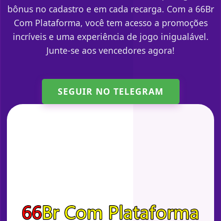
bônus no cadastro e em cada recarga. Com a 66Br
Com Plataforma, você tem acesso a promoções
incríveis e uma experiência de jogo inigualável.
Junte-se aos vencedores agora!
SEGUIR NO TELEGRAM