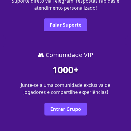
Suporte direto via Telegram, respostas rápidas e
atendimento personalizado!
Falar Suporte
👥 Comunidade VIP
1000+
Junte-se a uma comunidade exclusiva de
jogadores e compartilhe experiências!
Entrar Grupo