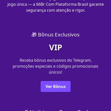
jogo única — a 66Br Com Plataforma Brasil garante
segurança com atenção e rigor.
🎁 Bônus Exclusivos
VIP
Receba bônus exclusivos do Telegram,
promoções especiais e códigos promocionais
únicos!
Ver Bônus