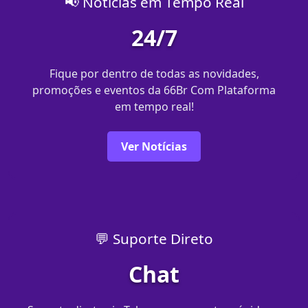
📢 Notícias em Tempo Real
24/7
Fique por dentro de todas as novidades,
promoções e eventos da 66Br Com Plataforma
em tempo real!
Ver Notícias
💬 Suporte Direto
Chat