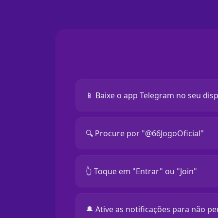
📱 Baixe o app Telegram no seu disp
🔍 Procure por "@66JogoOficial"
👆 Toque em "Entrar" ou "Join"
🔔 Ative as notificações para não p