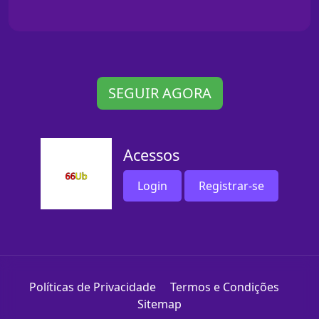
SEGUIR AGORA
Acessos
Login
Registrar-se
Políticas de Privacidade
Termos e Condições
Sitemap