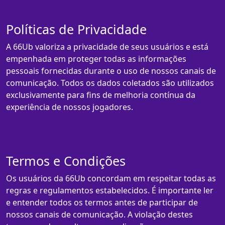
Políticas de Privacidade
A 66Ub valoriza a privacidade de seus usuários e está
empenhada em proteger todas as informações
pessoais fornecidas durante o uso de nossos canais de
comunicação. Todos os dados coletados são utilizados
exclusivamente para fins de melhoria contínua da
experiência de nossos jogadores.
Termos e Condições
Os usuários da 66Ub concordam em respeitar todas as
regras e regulamentos estabelecidos. É importante ler
e entender todos os termos antes de participar de
nossos canais de comunicação. A violação destes