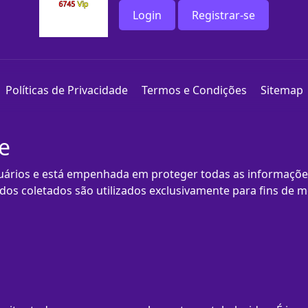
Login
Registrar-se
Políticas de Privacidade
Termos e Condições
Sitemap
de
usuários e está empenhada em proteger todas as informaçõe
os coletados são utilizados exclusivamente para fins de m