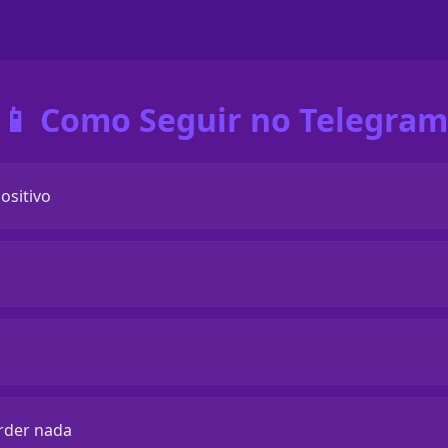
📱 Como Seguir no Telegram
ositivo
erder nada