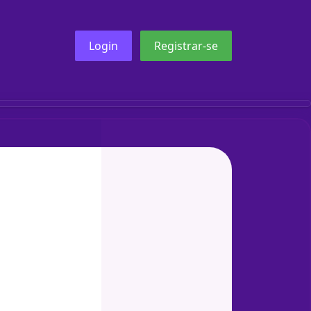
Login
Registrar-se