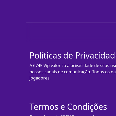
Políticas de Privacida
A 6745 Vip valoriza a privacidade de seus 
nossos canais de comunicação. Todos os dad
jogadores.
Termos e Condições