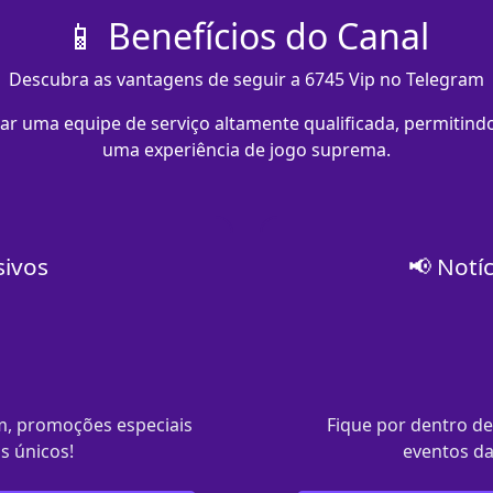
📱 Benefícios do Canal
Descubra as vantagens de seguir a 6745 Vip no Telegram
riar uma equipe de serviço altamente qualificada, permitin
uma experiência de jogo suprema.
sivos
📢 Notí
m, promoções especiais
Fique por dentro d
s únicos!
eventos da