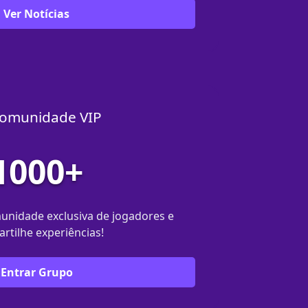
Ver Notícias
Comunidade VIP
1000+
unidade exclusiva de jogadores e
rtilhe experiências!
Entrar Grupo