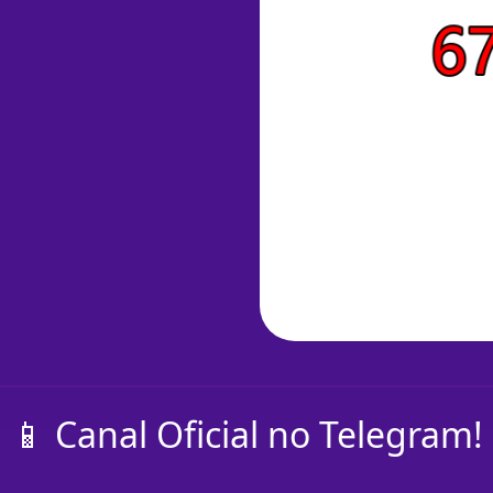
📱 Canal Oficial no Telegram!