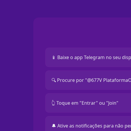
📱 Baixe o app Telegram no seu disp
🔍 Procure por "@677V PlataformaOf
👆 Toque em "Entrar" ou "Join"
🔔 Ative as notificações para não p