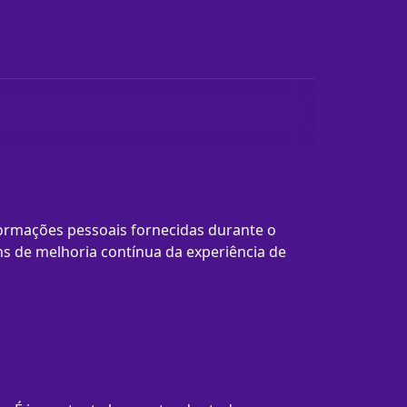
formações pessoais fornecidas durante o
ns de melhoria contínua da experiência de