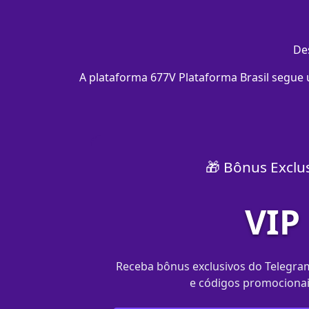
De
A plataforma 677V Plataforma Brasil segue
🎁 Bônus Exclu
VIP
Receba bônus exclusivos do Telegra
e códigos promocionai