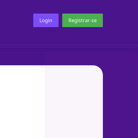
Login
Registrar-se