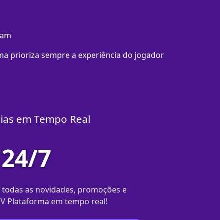
ram
a prioriza sempre a experiência do jogador
cias em Tempo Real
24/7
e todas as novidades, promoções e
7V Plataforma em tempo real!