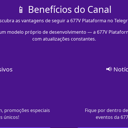
📱 Benefícios do Canal
scubra as vantagens de seguir a 677V Plataforma no Teleg
 um modelo próprio de desenvolvimento — a 677V Plataform
com atualizações constantes.
sivos
📢 Notí
m, promoções especiais
Fique por dentro d
s únicos!
eventos da 67