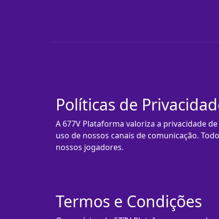
Políticas de Privacida
A 677V Plataforma valoriza a privacidade d
uso de nossos canais de comunicação. Todos
nossos jogadores.
Termos e Condições