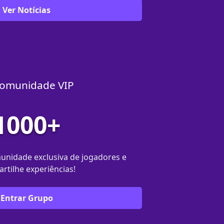
Ver Notícias
Comunidade VIP
1000+
unidade exclusiva de jogadores e
rtilhe experiências!
Entrar Grupo