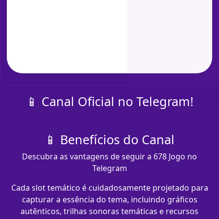
📱 Canal Oficial no Telegram!
📱 Benefícios do Canal
Descubra as vantagens de seguir a 678 Jogo no
Telegram
Cada slot temático é cuidadosamente projetado para
capturar a essência do tema, incluindo gráficos
autênticos, trilhas sonoras temáticas e recursos