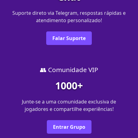
Suporte direto via Telegram, respostas rápidas e
atendimento personalizado!
Falar Suporte
👥 Comunidade VIP
1000+
Junte-se a uma comunidade exclusiva de
jogadores e compartilhe experiências!
Entrar Grupo