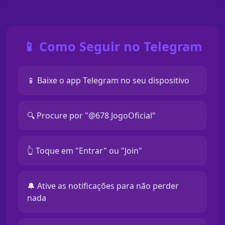
📱 Como Seguir no Telegram
📱 Baixe o app Telegram no seu dispositivo
🔍 Procure por "@678 JogoOficial"
👆 Toque em "Entrar" ou "Join"
🔔 Ative as notificações para não perder
nada