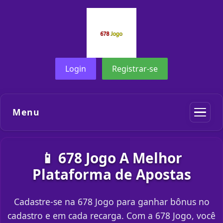
Login
Registrar-se
Menu
📱 678 Jogo A Melhor
Plataforma de Apostas
Cadastre-se na 678 Jogo para ganhar bônus no
cadastro e em cada recarga. Com a 678 Jogo, você