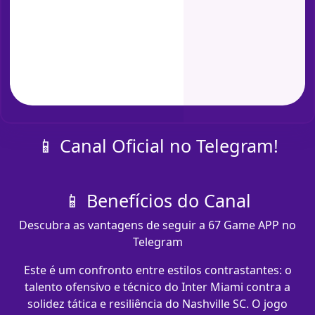
📱 Canal Oficial no Telegram!
📱 Benefícios do Canal
Descubra as vantagens de seguir a 67 Game APP no
Telegram
Este é um confronto entre estilos contrastantes: o
talento ofensivo e técnico do Inter Miami contra a
solidez tática e resiliência do Nashville SC. O jogo