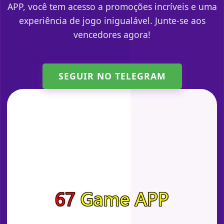
APP, você tem acesso a promoções incríveis e uma
experiência de jogo inigualável. Junte-se aos
vencedores agora!
SEGUIR NO TELEGRAM