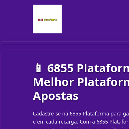
📱 6855 Platafor
Melhor Platafor
Apostas
Cadastre-se na 6855 Plataforma para g
e em cada recarga. Com a 6855 Platafor