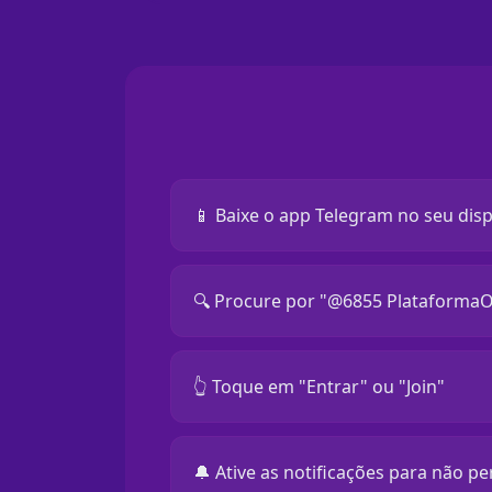
📱 Baixe o app Telegram no seu disp
🔍 Procure por "@6855 PlataformaOf
👆 Toque em "Entrar" ou "Join"
🔔 Ative as notificações para não p