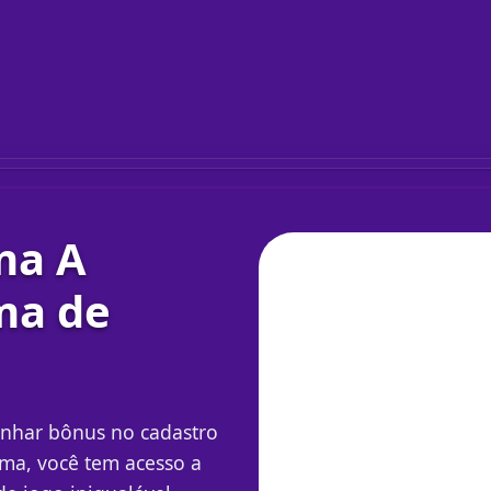
ma A
ma de
anhar bônus no cadastro
ma, você tem acesso a