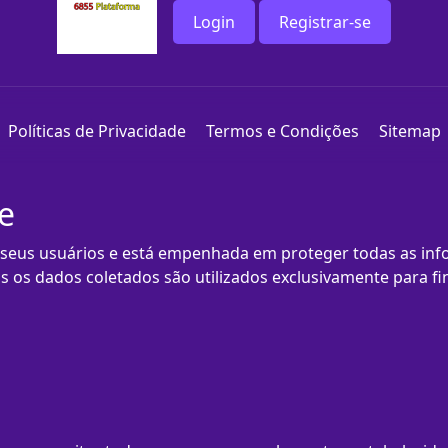
Login
Registrar-se
Políticas de Privacidade
Termos e Condições
Sitemap
de
e seus usuários e está empenhada em proteger todas as in
 os dados coletados são utilizados exclusivamente para fi