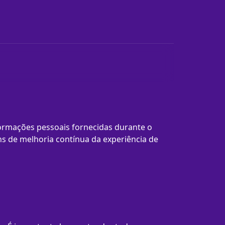
formações pessoais fornecidas durante o
ns de melhoria contínua da experiência de