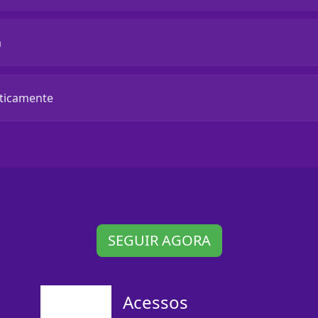
a
aticamente
SEGUIR AGORA
Acessos