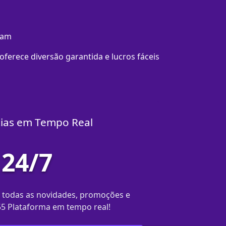
ram
ferece diversão garantida e lucros fáceis
cias em Tempo Real
24/7
e todas as novidades, promoções e
55 Plataforma em tempo real!