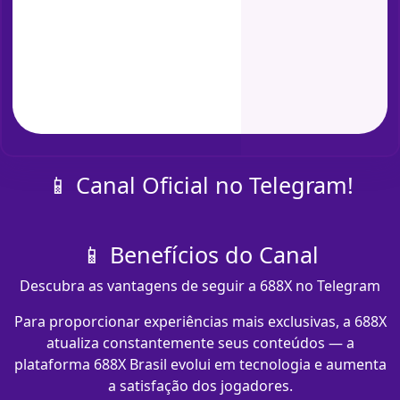
📱 Canal Oficial no Telegram!
📱 Benefícios do Canal
Descubra as vantagens de seguir a 688X no Telegram
Para proporcionar experiências mais exclusivas, a 688X
atualiza constantemente seus conteúdos — a
plataforma 688X Brasil evolui em tecnologia e aumenta
a satisfação dos jogadores.