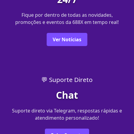
Fique por dentro de todas as novidades,
promoções e eventos da 688X em tempo real!
Ver Notícias
💬 Suporte Direto
Chat
Suporte direto via Telegram, respostas rápidas e
atendimento personalizado!