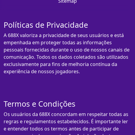
Sitemap
Políticas de Privacidade
A 688X valoriza a privacidade de seus usuários e está
empenhada em proteger todas as informações
pessoais fornecidas durante o uso de nossos canais de
comunicação. Todos os dados coletados são utilizados
exclusivamente para fins de melhoria contínua da
experiência de nossos jogadores.
Termos e Condições
Os usuários da 688X concordam em respeitar todas as
regras e regulamentos estabelecidos. É importante ler
e entender todos os termos antes de participar de