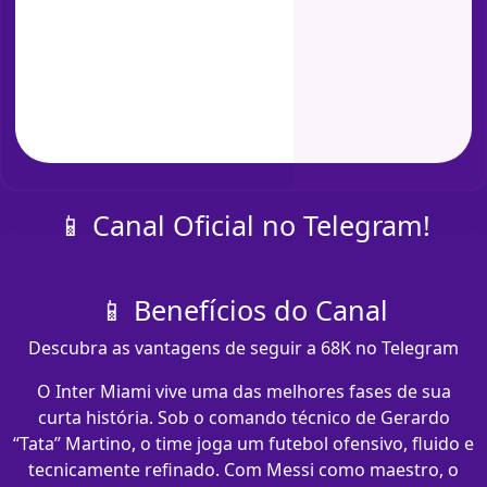
📱 Canal Oficial no Telegram!
📱 Benefícios do Canal
Descubra as vantagens de seguir a 68K no Telegram
O Inter Miami vive uma das melhores fases de sua
curta história. Sob o comando técnico de Gerardo
“Tata” Martino, o time joga um futebol ofensivo, fluido e
tecnicamente refinado. Com Messi como maestro, o