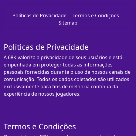
Políticas de Privacidade
Termos e Condições
Sitemap
Políticas de Privacidade
A 68K valoriza a privacidade de seus usuários e está
empenhada em proteger todas as informações
pessoais fornecidas durante o uso de nossos canais de
comunicação. Todos os dados coletados são utilizados
exclusivamente para fins de melhoria contínua da
experiência de nossos jogadores.
Termos e Condições