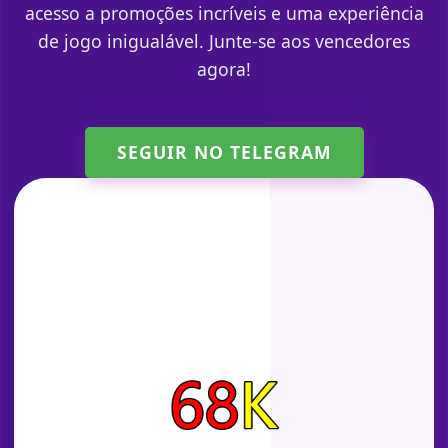
acesso a promoções incríveis e uma experiência
de jogo inigualável. Junte-se aos vencedores
agora!
SEGUIR NO TELEGRAM