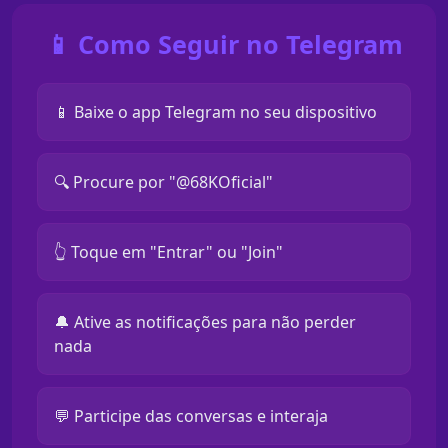
📱 Como Seguir no Telegram
📱 Baixe o app Telegram no seu dispositivo
🔍 Procure por "@68KOficial"
👆 Toque em "Entrar" ou "Join"
🔔 Ative as notificações para não perder
nada
💬 Participe das conversas e interaja