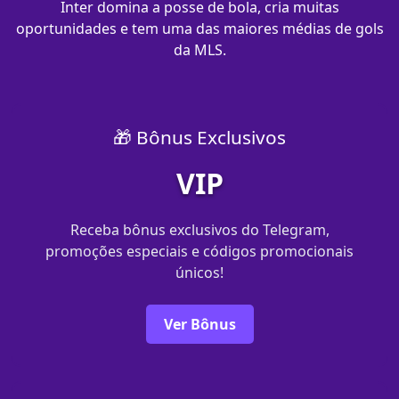
Inter domina a posse de bola, cria muitas
oportunidades e tem uma das maiores médias de gols
da MLS.
🎁 Bônus Exclusivos
VIP
Receba bônus exclusivos do Telegram,
promoções especiais e códigos promocionais
únicos!
Ver Bônus