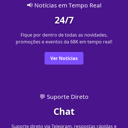
📢 Notícias em Tempo Real
24/7
Fique por dentro de todas as novidades,
promoções e eventos da 68K em tempo real!
Ver Notícias
💬 Suporte Direto
Chat
Suporte direto via Telegram, respostas rápidas e