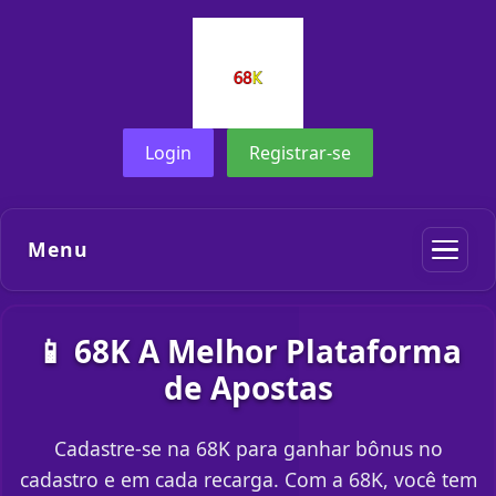
Login
Registrar-se
Menu
📱 68K A Melhor Plataforma
de Apostas
Cadastre-se na 68K para ganhar bônus no
cadastro e em cada recarga. Com a 68K, você tem