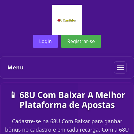
Login
Registrar-se
Menu
📱 68U Com Baixar A Melhor
Plataforma de Apostas
Cadastre-se na 68U Com Baixar para ganhar
bônus no cadastro e em cada recarga. Com a 68U