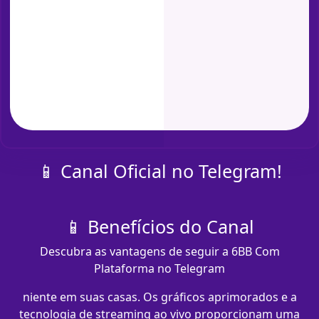
📱 Canal Oficial no Telegram!
📱 Benefícios do Canal
Descubra as vantagens de seguir a 6BB Com
Plataforma no Telegram
niente em suas casas. Os gráficos aprimorados e a
tecnologia de streaming ao vivo proporcionam uma