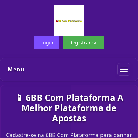
Login
Registrar-se
Menu
📱 6BB Com Plataforma A
Melhor Plataforma de
Apostas
Cadastre-se na 6BB Com Plataforma para ganhar