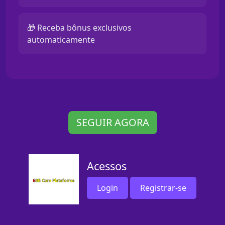
🎁 Receba bônus exclusivos
automaticamente
SEGUIR AGORA
Acessos
Login
Registrar-se