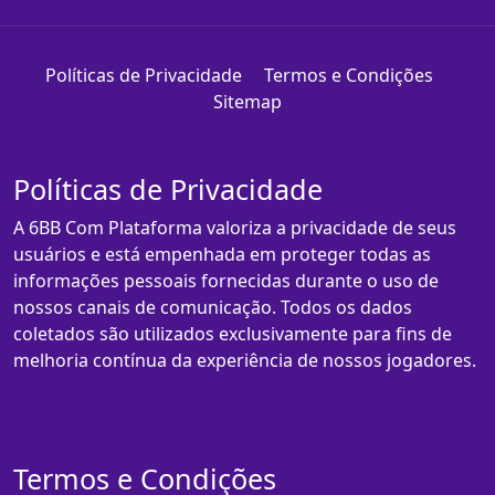
Políticas de Privacidade
Termos e Condições
Sitemap
Políticas de Privacidade
A 6BB Com Plataforma valoriza a privacidade de seus
usuários e está empenhada em proteger todas as
informações pessoais fornecidas durante o uso de
nossos canais de comunicação. Todos os dados
coletados são utilizados exclusivamente para fins de
melhoria contínua da experiência de nossos jogadores.
Termos e Condições