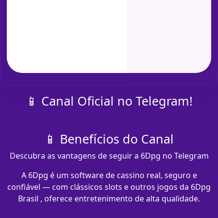
📱 Canal Oficial no Telegram!
📱 Benefícios do Canal
Descubra as vantagens de seguir a 6Dpg no Telegram
A 6Dpg é um software de cassino real, seguro e
confiável — com clássicos slots e outros jogos da 6Dpg
Brasil , oferece entretenimento de alta qualidade.