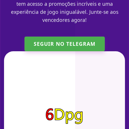
tem acesso a promoções incríveis e uma
experiência de jogo inigualável. Junte-se aos
vencedores agora!
SEGUIR NO TELEGRAM