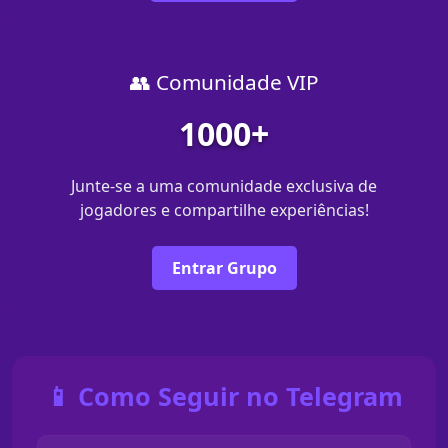
👥 Comunidade VIP
1000+
Junte-se a uma comunidade exclusiva de
jogadores e compartilhe experiências!
Entrar Grupo
📱 Como Seguir no Telegram