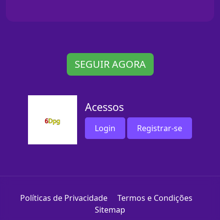
SEGUIR AGORA
Acessos
Login
Registrar-se
Políticas de Privacidade
Termos e Condições
Sitemap