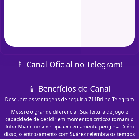
📱 Canal Oficial no Telegram!
📱 Benefícios do Canal
Descubra as vantagens de seguir a 711Brl no Telegram
Messi é o grande diferencial. Sua leitura de jogo e
capacidade de decidir em momentos críticos tornam o
Inter Miami uma equipe extremamente perigosa. Além
disso, o entrosamento com Suárez relembra os tempos