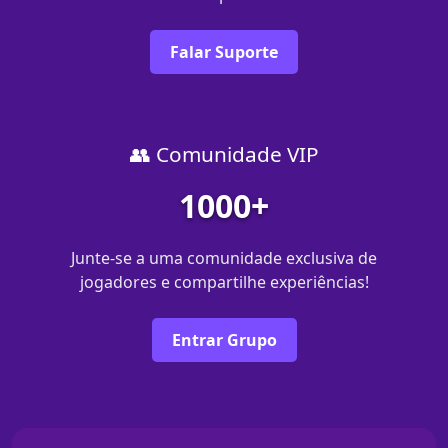
Falar Suporte
👥 Comunidade VIP
1000+
Junte-se a uma comunidade exclusiva de
jogadores e compartilhe experiências!
Entrar Grupo