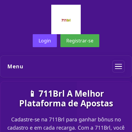
Login
Registrar-se
Menu
📱 711Brl A Melhor
Plataforma de Apostas
Cadastre-se na 711Brl para ganhar bônus no
cadastro e em cada recarga. Com a 711Brl, você