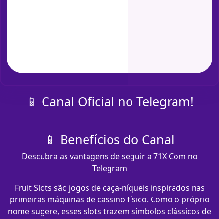
📱 Canal Oficial no Telegram!
📱 Benefícios do Canal
Descubra as vantagens de seguir a 71X Com no
Telegram
Fruit Slots são jogos de caça-níqueis inspirados nas
primeiras máquinas de cassino físico. Como o próprio
nome sugere, esses slots trazem símbolos clássicos de