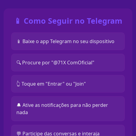
📱 Como Seguir no Telegram
📱 Baixe o app Telegram no seu dispositivo
🔍 Procure por "@71X ComOficial"
👆 Toque em "Entrar" ou "Join"
🔔 Ative as notificações para não perder
nada
💬 Participe das conversas e interaja