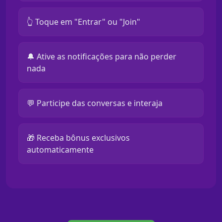
👆 Toque em "Entrar" ou "Join"
🔔 Ative as notificações para não perder
nada
💬 Participe das conversas e interaja
🎁 Receba bônus exclusivos
automaticamente