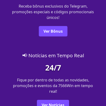
Receba bônus exclusivos do Telegram,
promoções especiais e códigos promocionais
únicos!
Ver Bônus
📢 Notícias em Tempo Real
24/7
Fique por dentro de todas as novidades,
promoções e eventos da 7566Win em tempo
real!
Ver Notícias