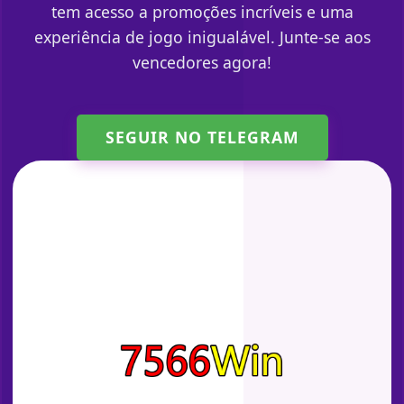
tem acesso a promoções incríveis e uma
experiência de jogo inigualável. Junte-se aos
vencedores agora!
SEGUIR NO TELEGRAM