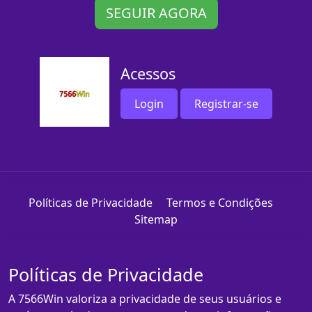
SEGUIR AGORA
Acessos
Login
Registrar-se
Políticas de Privacidade
Termos e Condições
Sitemap
Políticas de Privacidade
A 7566Win valoriza a privacidade de seus usuários e