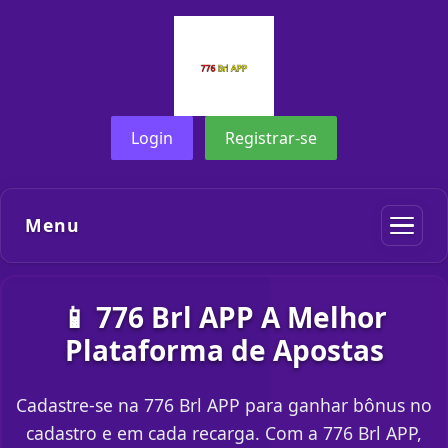
Login
Registrar-se
Menu
📱 776 Brl APP A Melhor
Plataforma de Apostas
Cadastre-se na 776 Brl APP para ganhar bônus no
cadastro e em cada recarga. Com a 776 Brl APP,