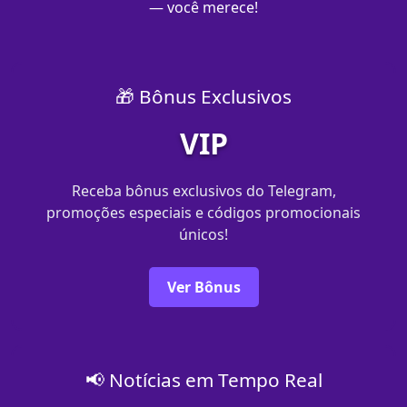
— você merece!
🎁 Bônus Exclusivos
VIP
Receba bônus exclusivos do Telegram,
promoções especiais e códigos promocionais
únicos!
Ver Bônus
📢 Notícias em Tempo Real