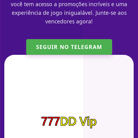
você tem acesso a promoções incríveis e uma
experiência de jogo inigualável. Junte-se aos
vencedores agora!
SEGUIR NO TELEGRAM