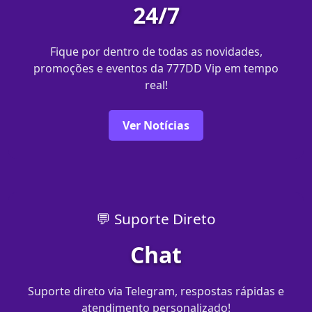
24/7
Fique por dentro de todas as novidades,
promoções e eventos da 777DD Vip em tempo
real!
Ver Notícias
💬 Suporte Direto
Chat
Suporte direto via Telegram, respostas rápidas e
atendimento personalizado!