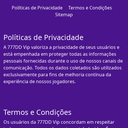
Políticas de Privacidade
Termos e Condições
Sitemap
Políticas de Privacidade
A 777DD Vip valoriza a privacidade de seus usuários e
está empenhada em proteger todas as informações
pessoais fornecidas durante o uso de nossos canais de
comunicação. Todos os dados coletados são utilizados
exclusivamente para fins de melhoria contínua da
experiência de nossos jogadores.
Termos e Condições
Os usuários da 777DD Vip concordam em respeitar