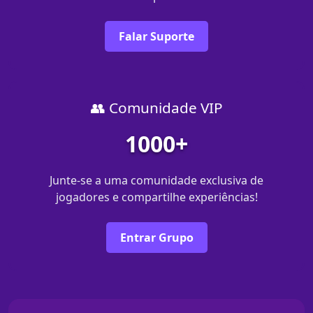
Falar Suporte
👥 Comunidade VIP
1000+
Junte-se a uma comunidade exclusiva de
jogadores e compartilhe experiências!
Entrar Grupo