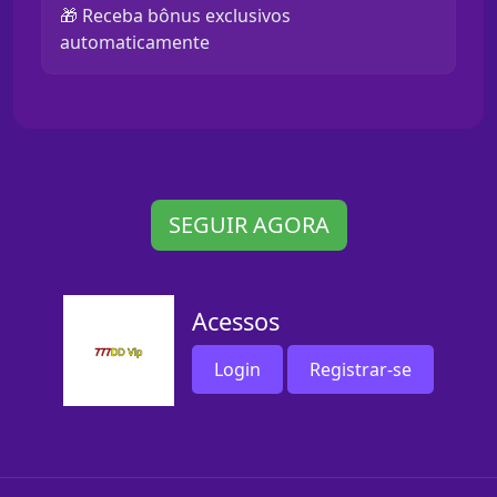
🎁 Receba bônus exclusivos
automaticamente
SEGUIR AGORA
Acessos
Login
Registrar-se