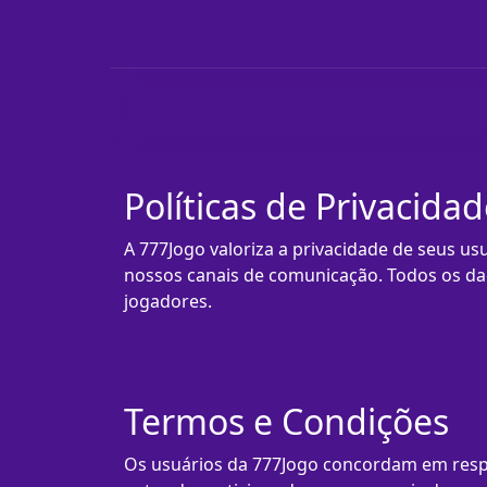
Políticas de Privacida
A 777Jogo valoriza a privacidade de seus u
nossos canais de comunicação. Todos os dad
jogadores.
Termos e Condições
Os usuários da 777Jogo concordam em respei