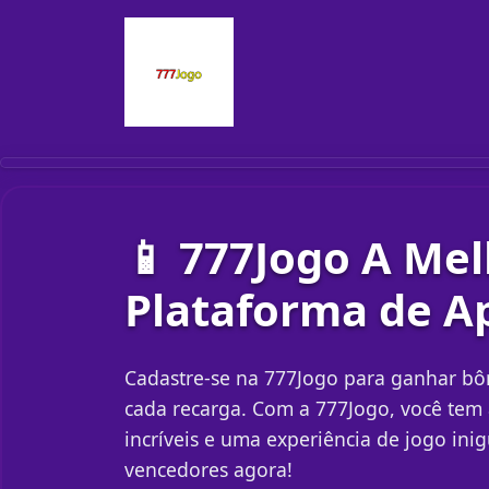
📱 777Jogo A Me
Plataforma de A
Cadastre-se na 777Jogo para ganhar bô
cada recarga. Com a 777Jogo, você tem
incríveis e uma experiência de jogo inig
vencedores agora!