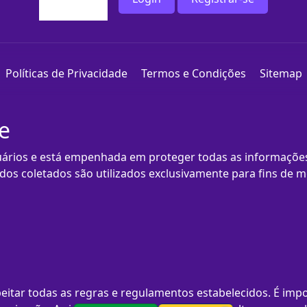
Políticas de Privacidade
Termos e Condições
Sitemap
de
suários e está empenhada em proteger todas as informaçõe
os coletados são utilizados exclusivamente para fins de m
tar todas as regras e regulamentos estabelecidos. É impo