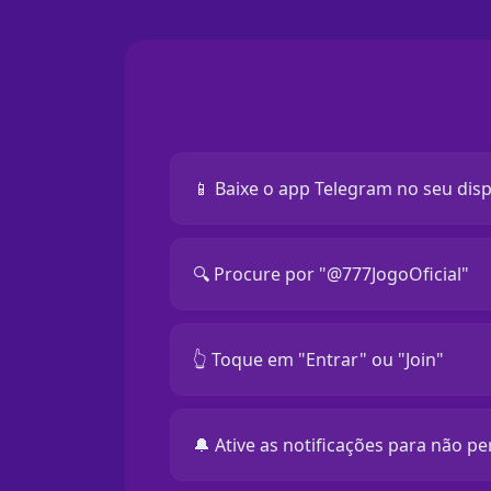
📱 Baixe o app Telegram no seu disp
🔍 Procure por "@777JogoOficial"
👆 Toque em "Entrar" ou "Join"
🔔 Ative as notificações para não p