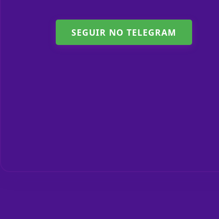
SEGUIR NO TELEGRAM