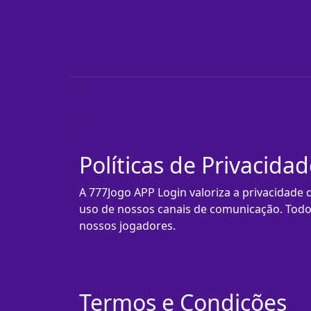
Políticas de Privacida
A 777Jogo APP Login valoriza a privacidade
uso de nossos canais de comunicação. Todos
nossos jogadores.
Termos e Condições