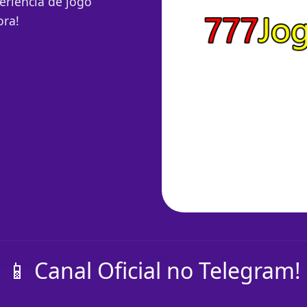
eriência de jogo
ora!
📱 Canal Oficial no Telegram!