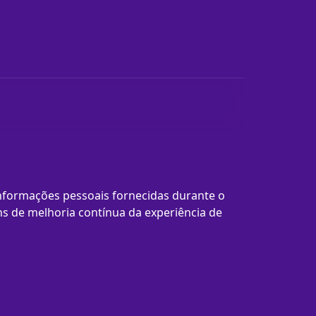
informações pessoais fornecidas durante o
ns de melhoria contínua da experiência de