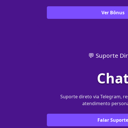
Ver Bônus
💬 Suporte Di
Cha
Suporte direto via Telegram, r
atendimento persona
Falar Suport