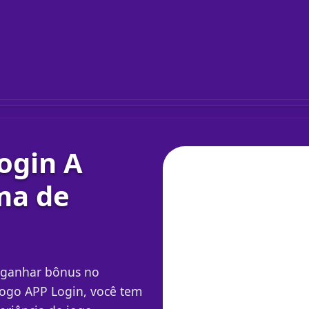
ogin A
ma de
 ganhar bônus no
Jogo APP Login, você tem