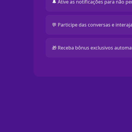
🔔 Ative as notificações para não p
💬 Participe das conversas e interaj
🎁 Receba bônus exclusivos autom