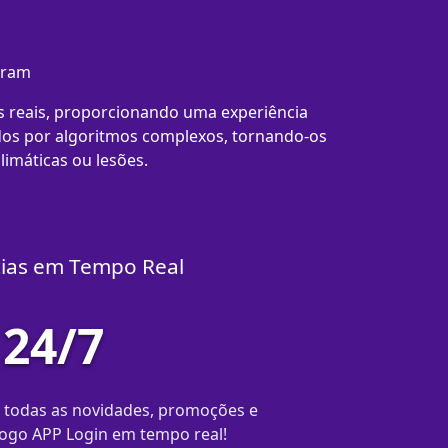
gram
tes reais, proporcionando uma experiência
ados por algoritmos complexos, tornando-os
imáticas ou lesões.
cias em Tempo Real
24/7
e todas as novidades, promoções e
Jogo APP Login em tempo real!