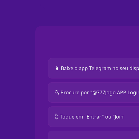
📱 Baixe o app Telegram no seu disp
🔍 Procure por "@777Jogo APP Login
👆 Toque em "Entrar" ou "Join"