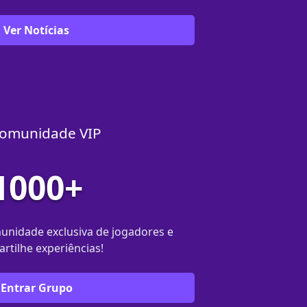
Ver Notícias
Comunidade VIP
1000+
unidade exclusiva de jogadores e
rtilhe experiências!
Entrar Grupo