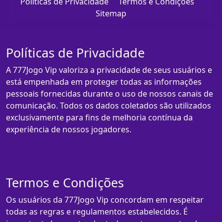
Políticas de Privacidade
Termos e Condições
Sitemap
Políticas de Privacidade
A 777Jogo Vip valoriza a privacidade de seus usuários e
está empenhada em proteger todas as informações
pessoais fornecidas durante o uso de nossos canais de
comunicação. Todos os dados coletados são utilizados
exclusivamente para fins de melhoria contínua da
experiência de nossos jogadores.
Termos e Condições
Os usuários da 777Jogo Vip concordam em respeitar
todas as regras e regulamentos estabelecidos. É