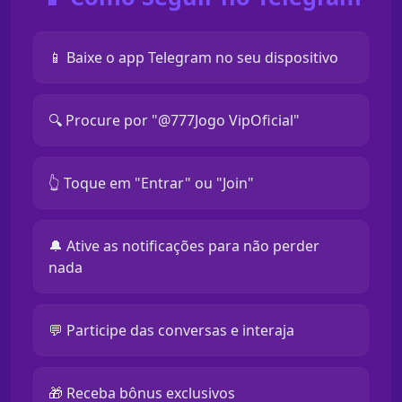
📱 Baixe o app Telegram no seu dispositivo
🔍 Procure por "@777Jogo VipOficial"
👆 Toque em "Entrar" ou "Join"
🔔 Ative as notificações para não perder
nada
💬 Participe das conversas e interaja
🎁 Receba bônus exclusivos