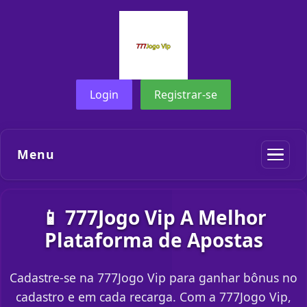
Login
Registrar-se
Menu
📱 777Jogo Vip A Melhor
Plataforma de Apostas
Cadastre-se na 777Jogo Vip para ganhar bônus no
cadastro e em cada recarga. Com a 777Jogo Vip,