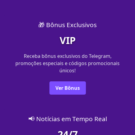
🎁 Bônus Exclusivos
VIP
Receba bônus exclusivos do Telegram,
promoções especiais e códigos promocionais
únicos!
Ver Bônus
📢 Notícias em Tempo Real
24/7