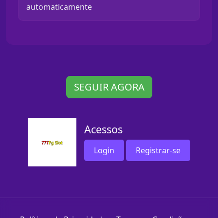
automaticamente
SEGUIR AGORA
Acessos
Login
Registrar-se