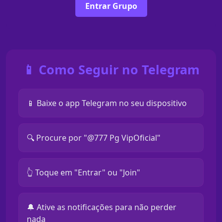
Entrar Grupo
📱 Como Seguir no Telegram
📱 Baixe o app Telegram no seu dispositivo
🔍 Procure por "@777 Pg VipOficial"
👆 Toque em "Entrar" ou "Join"
🔔 Ative as notificações para não perder
nada