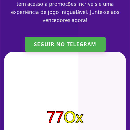
tem acesso a promoções incríveis e uma
experiência de jogo inigualável. Junte-se aos
vencedores agora!
SEGUIR NO TELEGRAM