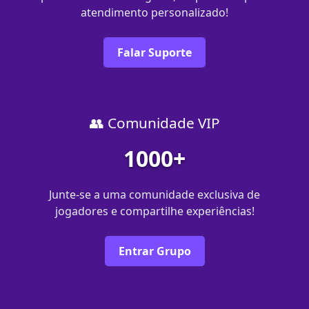
atendimento personalizado!
Falar Suporte
👥 Comunidade VIP
1000+
Junte-se a uma comunidade exclusiva de
jogadores e compartilhe experiências!
Entrar Grupo