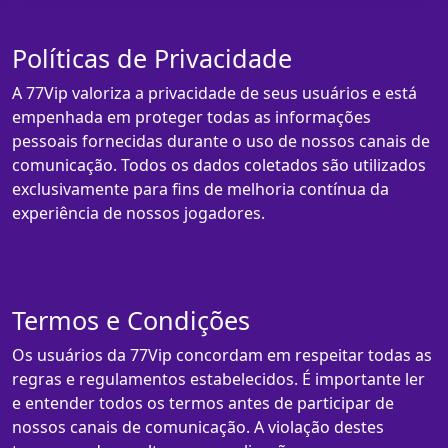
Políticas de Privacidade
A 77Vip valoriza a privacidade de seus usuários e está
empenhada em proteger todas as informações
pessoais fornecidas durante o uso de nossos canais de
comunicação. Todos os dados coletados são utilizados
exclusivamente para fins de melhoria contínua da
experiência de nossos jogadores.
Termos e Condições
Os usuários da 77Vip concordam em respeitar todas as
regras e regulamentos estabelecidos. É importante ler
e entender todos os termos antes de participar de
nossos canais de comunicação. A violação destes