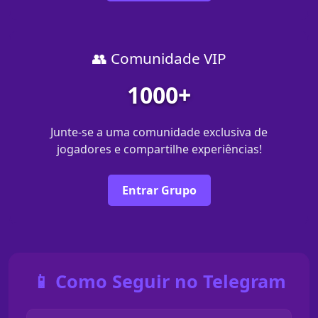
👥 Comunidade VIP
1000+
Junte-se a uma comunidade exclusiva de
jogadores e compartilhe experiências!
Entrar Grupo
📱 Como Seguir no Telegram