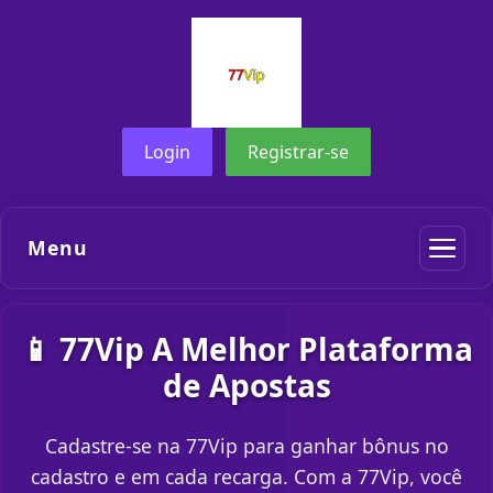
Login
Registrar-se
Menu
📱 77Vip A Melhor Plataforma
de Apostas
Cadastre-se na 77Vip para ganhar bônus no
cadastro e em cada recarga. Com a 77Vip, você