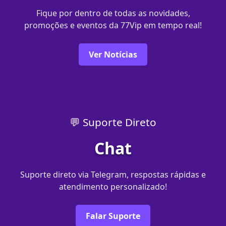
Fique por dentro de todas as novidades,
promoções e eventos da 77Vip em tempo real!
Ver Notícias
💬 Suporte Direto
Chat
Suporte direto via Telegram, respostas rápidas e
atendimento personalizado!
Falar Suporte