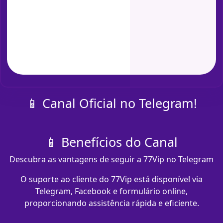
📱 Canal Oficial no Telegram!
📱 Benefícios do Canal
Descubra as vantagens de seguir a 77Vip no Telegram
O suporte ao cliente do 77Vip está disponível via
Telegram, Facebook e formulário online,
proporcionando assistência rápida e eficiente.