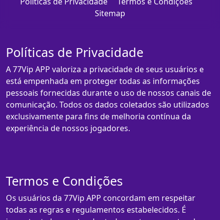
Políticas de Privacidade
Termos e Condições
Sitemap
Políticas de Privacidade
A 77Vip APP valoriza a privacidade de seus usuários e
está empenhada em proteger todas as informações
pessoais fornecidas durante o uso de nossos canais de
comunicação. Todos os dados coletados são utilizados
exclusivamente para fins de melhoria contínua da
experiência de nossos jogadores.
Termos e Condições
Os usuários da 77Vip APP concordam em respeitar
todas as regras e regulamentos estabelecidos. É