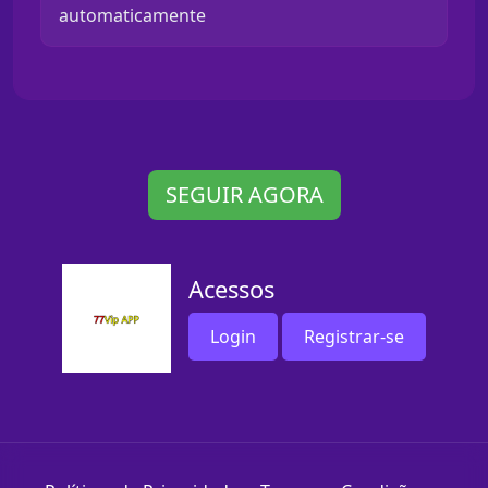
automaticamente
SEGUIR AGORA
Acessos
Login
Registrar-se