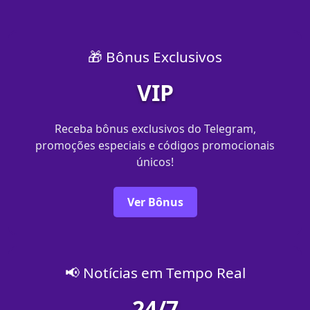
🎁 Bônus Exclusivos
VIP
Receba bônus exclusivos do Telegram,
promoções especiais e códigos promocionais
únicos!
Ver Bônus
📢 Notícias em Tempo Real
24/7