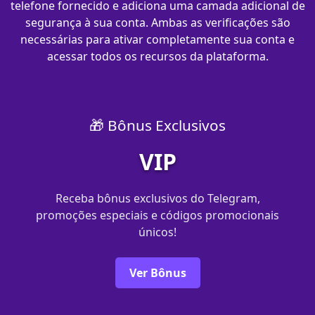
telefone fornecido e adiciona uma camada adicional de
segurança à sua conta. Ambas as verificações são
necessárias para ativar completamente sua conta e
acessar todos os recursos da plataforma.
🎁 Bônus Exclusivos
VIP
Receba bônus exclusivos do Telegram,
promoções especiais e códigos promocionais
únicos!
Ver Bônus