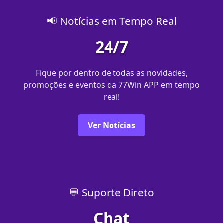
📢 Notícias em Tempo Real
24/7
Fique por dentro de todas as novidades,
promoções e eventos da 77Win APP em tempo
real!
Ver Notícias
💬 Suporte Direto
Chat