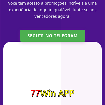
você tem acesso a promoções incríveis e uma
experiência de jogo inigualável. Junte-se aos
vencedores agora!
SEGUIR NO TELEGRAM