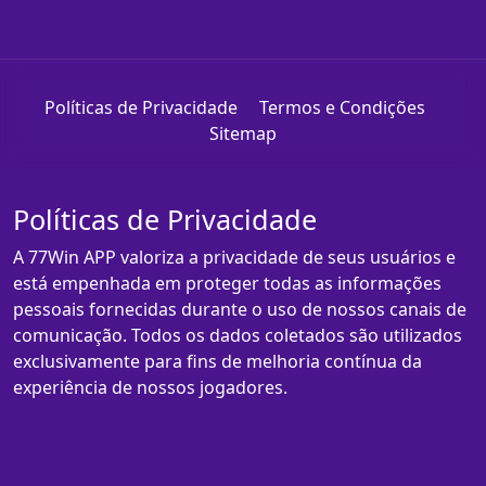
Políticas de Privacidade
Termos e Condições
Sitemap
Políticas de Privacidade
A 77Win APP valoriza a privacidade de seus usuários e
está empenhada em proteger todas as informações
pessoais fornecidas durante o uso de nossos canais de
comunicação. Todos os dados coletados são utilizados
exclusivamente para fins de melhoria contínua da
experiência de nossos jogadores.