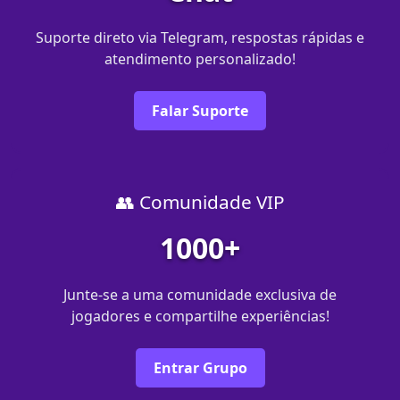
Suporte direto via Telegram, respostas rápidas e
atendimento personalizado!
Falar Suporte
👥 Comunidade VIP
1000+
Junte-se a uma comunidade exclusiva de
jogadores e compartilhe experiências!
Entrar Grupo