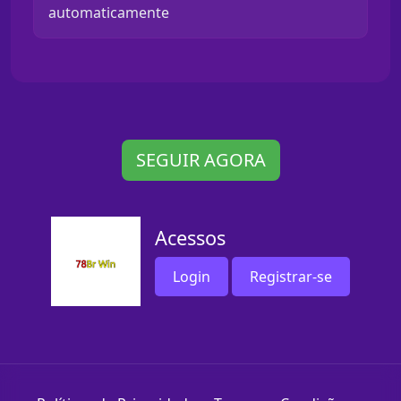
automaticamente
SEGUIR AGORA
Acessos
Login
Registrar-se