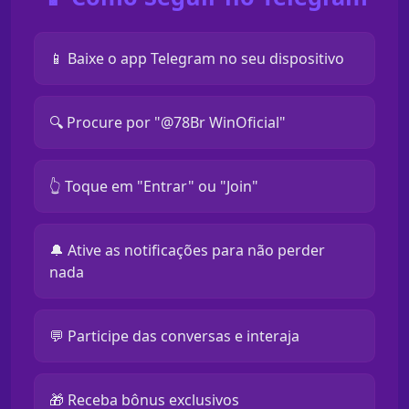
📱 Baixe o app Telegram no seu dispositivo
🔍 Procure por "@78Br WinOficial"
👆 Toque em "Entrar" ou "Join"
🔔 Ative as notificações para não perder
nada
💬 Participe das conversas e interaja
🎁 Receba bônus exclusivos