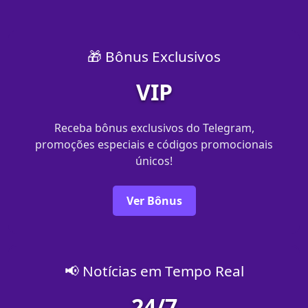
🎁 Bônus Exclusivos
VIP
Receba bônus exclusivos do Telegram,
promoções especiais e códigos promocionais
únicos!
Ver Bônus
📢 Notícias em Tempo Real
24/7