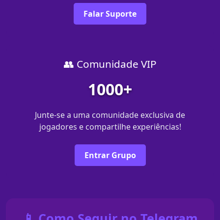
Falar Suporte
👥 Comunidade VIP
1000+
Junte-se a uma comunidade exclusiva de
jogadores e compartilhe experiências!
Entrar Grupo
📱 Como Seguir no Telegram