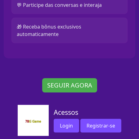
💬 Participe das conversas e interaja
🎁 Receba bônus exclusivos
automaticamente
SEGUIR AGORA
Acessos
Login
Registrar-se