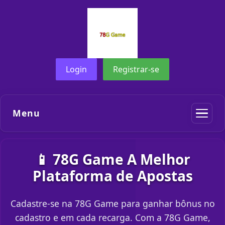
Login
Registrar-se
Menu
📱 78G Game A Melhor
Plataforma de Apostas
Cadastre-se na 78G Game para ganhar bônus no
cadastro e em cada recarga. Com a 78G Game,