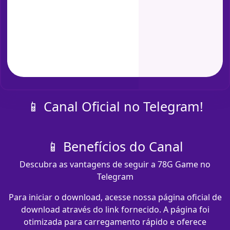
📱 Canal Oficial no Telegram!
📱 Benefícios do Canal
Descubra as vantagens de seguir a 78G Game no
Telegram
Para iniciar o download, acesse nossa página oficial de
download através do link fornecido. A página foi
otimizada para carregamento rápido e oferece