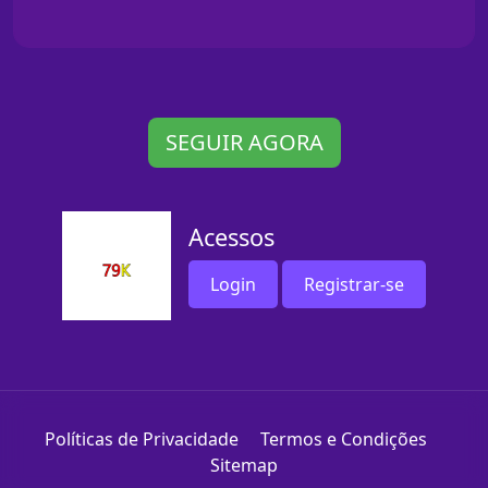
SEGUIR AGORA
Acessos
Login
Registrar-se
Políticas de Privacidade
Termos e Condições
Sitemap