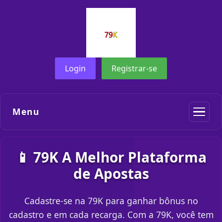
Login
Registrar-se
Menu
📱 79K A Melhor Plataforma
de Apostas
Cadastre-se na 79K para ganhar bônus no
cadastro e em cada recarga. Com a 79K, você tem