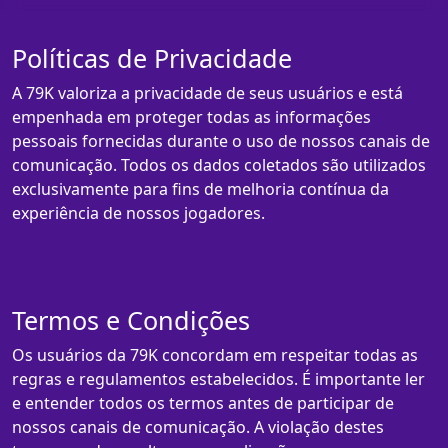
Políticas de Privacidade
A 79K valoriza a privacidade de seus usuários e está
empenhada em proteger todas as informações
pessoais fornecidas durante o uso de nossos canais de
comunicação. Todos os dados coletados são utilizados
exclusivamente para fins de melhoria contínua da
experiência de nossos jogadores.
Termos e Condições
Os usuários da 79K concordam em respeitar todas as
regras e regulamentos estabelecidos. É importante ler
e entender todos os termos antes de participar de
nossos canais de comunicação. A violação destes