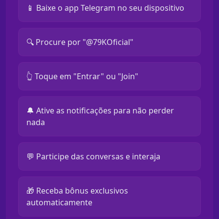
📱 Baixe o app Telegram no seu dispositivo
🔍 Procure por "@79KOficial"
👆 Toque em "Entrar" ou "Join"
🔔 Ative as notificações para não perder
nada
💬 Participe das conversas e interaja
🎁 Receba bônus exclusivos
automaticamente