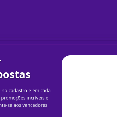
r
postas
 no cadastro e em cada
 promoções incríveis e
unte-se aos vencedores