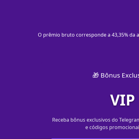
O prêmio bruto corresponde a 43,35% da ar
🎁 Bônus Exclu
VIP
Receba bônus exclusivos do Telegra
e códigos promocionai