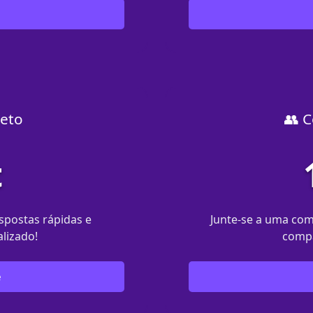
reto
👥 
t
espostas rápidas e
Junte-se a uma com
lizado!
compa
e