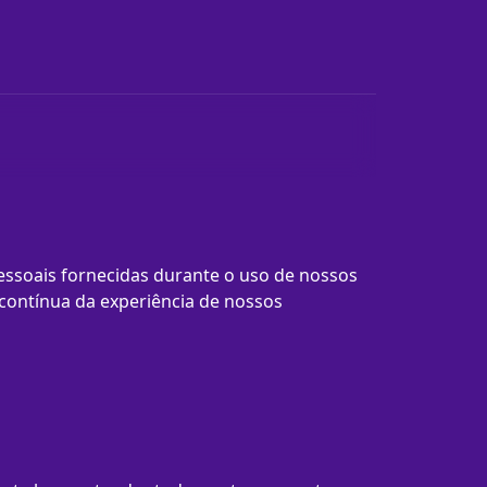
essoais fornecidas durante o uso de nossos
 contínua da experiência de nossos