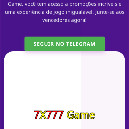
Game, você tem acesso a promoções incríveis e
uma experiência de jogo inigualável. Junte-se aos
vencedores agora!
SEGUIR NO TELEGRAM