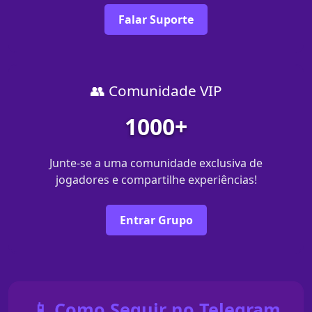
Falar Suporte
👥 Comunidade VIP
1000+
Junte-se a uma comunidade exclusiva de
jogadores e compartilhe experiências!
Entrar Grupo
📱 Como Seguir no Telegram