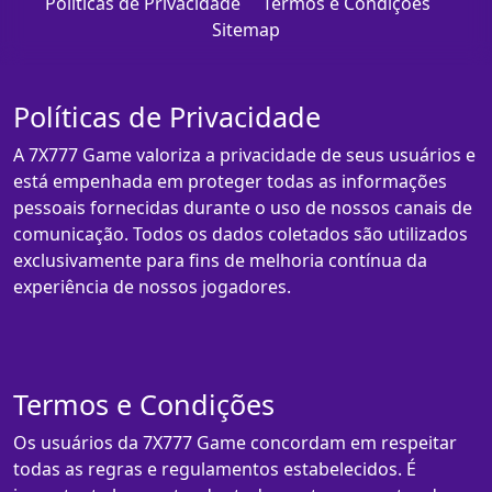
Políticas de Privacidade
Termos e Condições
Sitemap
Políticas de Privacidade
A 7X777 Game valoriza a privacidade de seus usuários e
está empenhada em proteger todas as informações
pessoais fornecidas durante o uso de nossos canais de
comunicação. Todos os dados coletados são utilizados
exclusivamente para fins de melhoria contínua da
experiência de nossos jogadores.
Termos e Condições
Os usuários da 7X777 Game concordam em respeitar
todas as regras e regulamentos estabelecidos. É