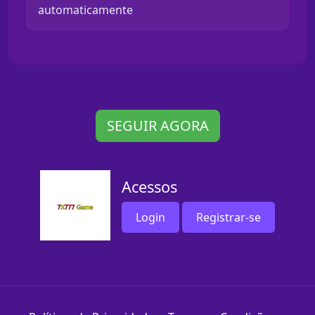
automaticamente
SEGUIR AGORA
Acessos
Login
Registrar-se