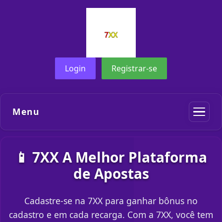
Login
Registrar-se
Menu
📱 7XX A Melhor Plataforma
de Apostas
Cadastre-se na 7XX para ganhar bônus no
cadastro e em cada recarga. Com a 7XX, você tem