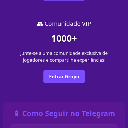
👥 Comunidade VIP
1000+
Junte-se a uma comunidade exclusiva de
jogadores e compartilhe experiências!
Entrar Grupo
📱 Como Seguir no Telegram