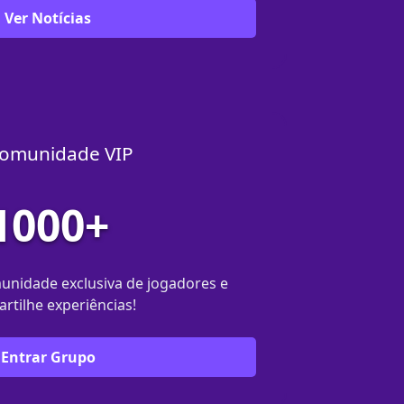
Ver Notícias
Comunidade VIP
1000+
unidade exclusiva de jogadores e
rtilhe experiências!
Entrar Grupo