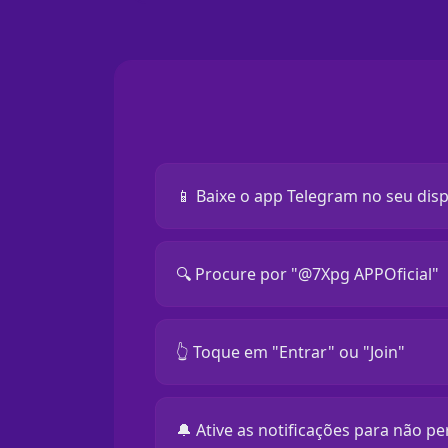
📱 Baixe o app Telegram no seu disp
🔍 Procure por "@7Xpg APPOficial"
👆 Toque em "Entrar" ou "Join"
🔔 Ative as notificações para não p