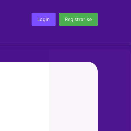
Login
Registrar-se