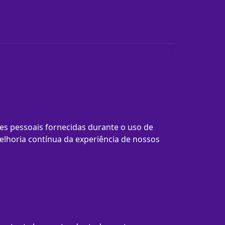
es pessoais fornecidas durante o uso de
elhoria contínua da experiência de nossos