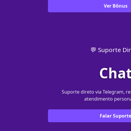
Ver Bônus
💬 Suporte Di
Cha
Suporte direto via Telegram, r
atendimento persona
Falar Suport