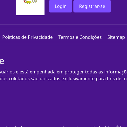
Login
Registrar-se
Políticas de Privacidade
Termos e Condições
Sitemap
de
usuários e está empenhada em proteger todas as informaçõ
os coletados são utilizados exclusivamente para fins de m