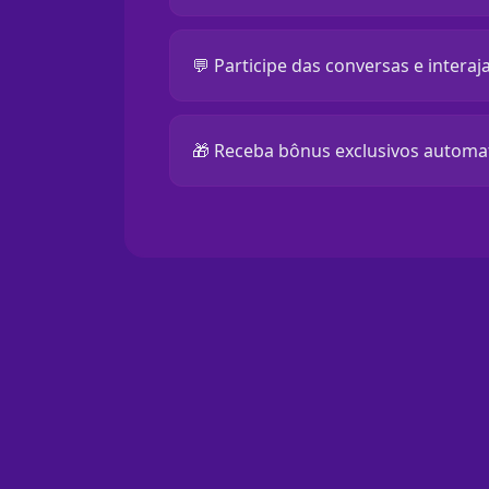
💬 Participe das conversas e interaj
🎁 Receba bônus exclusivos autom