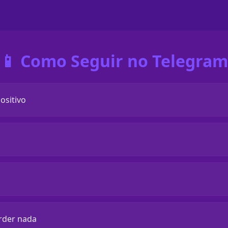
📱 Como Seguir no Telegram
ositivo
erder nada