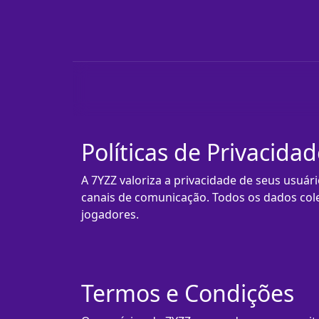
Políticas de Privacida
A 7YZZ valoriza a privacidade de seus usuá
canais de comunicação. Todos os dados cole
jogadores.
Termos e Condições