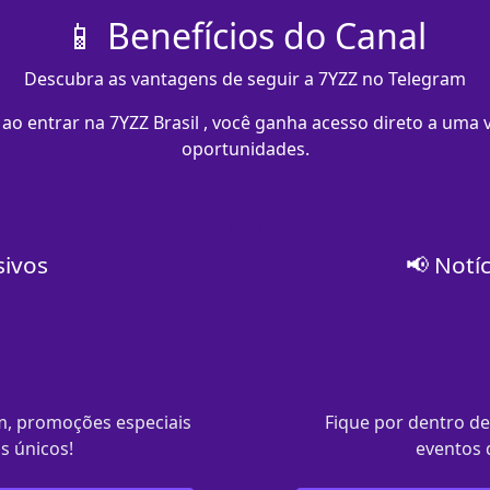
📱 Benefícios do Canal
Descubra as vantagens de seguir a 7YZZ no Telegram
 ao entrar na 7YZZ Brasil , você ganha acesso direto a uma 
oportunidades.
sivos
📢 Notí
m, promoções especiais
Fique por dentro d
s únicos!
eventos 