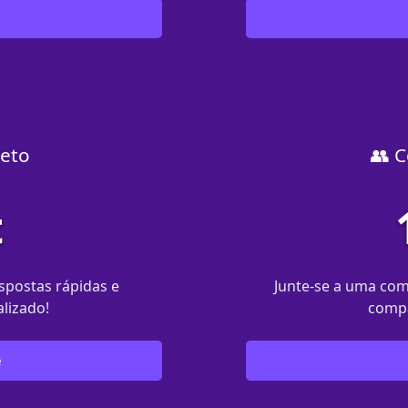
reto
👥 
t
espostas rápidas e
Junte-se a uma com
lizado!
compa
e