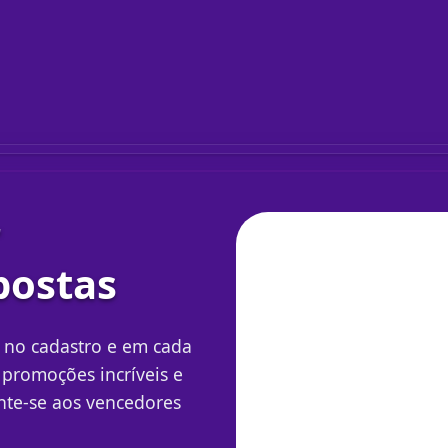
r
postas
 no cadastro e em cada
 promoções incríveis e
unte-se aos vencedores