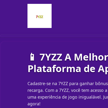
📱 7YZZ A Melho
Plataforma de A
Cadastre-se na 7YZZ para ganhar bônus
recarga. Com a 7YZZ, você tem acesso a
uma experiência de jogo inigualável. J
agora!