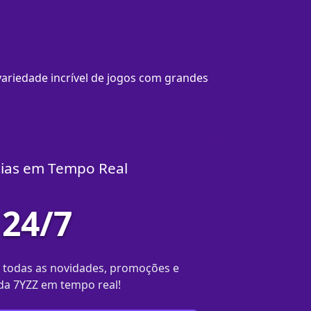
variedade incrível de jogos com grandes
cias em Tempo Real
24/7
e todas as novidades, promoções e
da 7YZZ em tempo real!