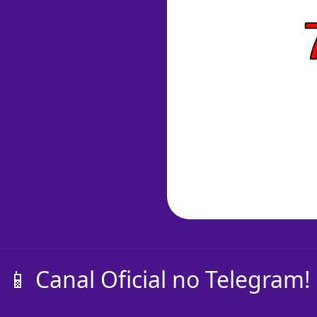
📱 Canal Oficial no Telegram!