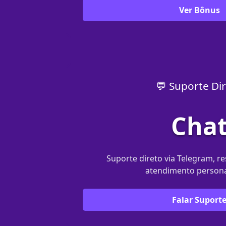
Ver Bônus
💬 Suporte Di
Cha
Suporte direto via Telegram, r
atendimento persona
Falar Suport