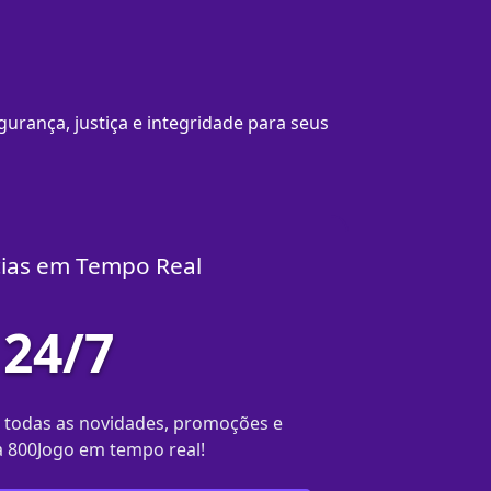
urança, justiça e integridade para seus
cias em Tempo Real
24/7
e todas as novidades, promoções e
a 800Jogo em tempo real!