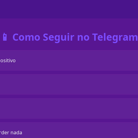
📱 Como Seguir no Telegram
ositivo
erder nada