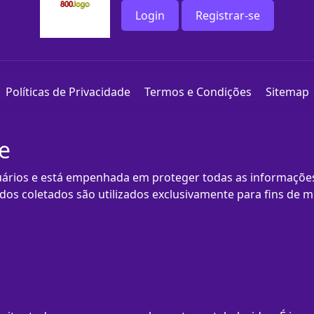
Login
Registrar-se
Políticas de Privacidade
Termos e Condições
Sitemap
de
suários e está empenhada em proteger todas as informaçõe
os coletados são utilizados exclusivamente para fins de m