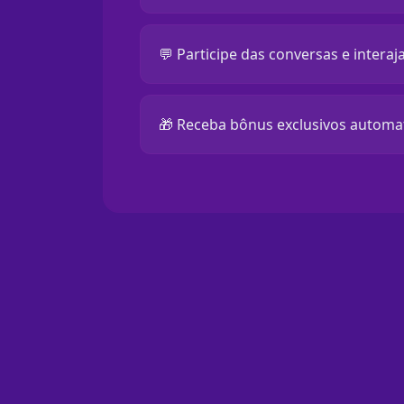
💬 Participe das conversas e interaj
🎁 Receba bônus exclusivos autom