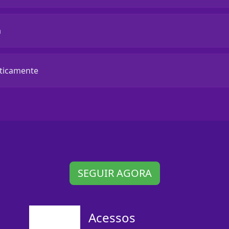
a
aticamente
SEGUIR AGORA
Acessos