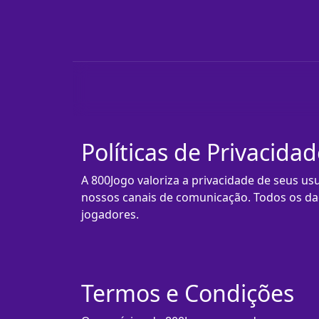
Políticas de Privacida
A 800Jogo valoriza a privacidade de seus u
nossos canais de comunicação. Todos os dad
jogadores.
Termos e Condições