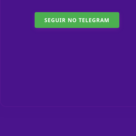
SEGUIR NO TELEGRAM