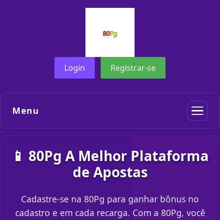
Login
Registrar-se
Menu
📱 80Pg A Melhor Plataforma
de Apostas
Cadastre-se na 80Pg para ganhar bônus no
cadastro e em cada recarga. Com a 80Pg, você