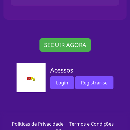
SEGUIR AGORA
Acessos
Login
Registrar-se
Políticas de Privacidade
Termos e Condições