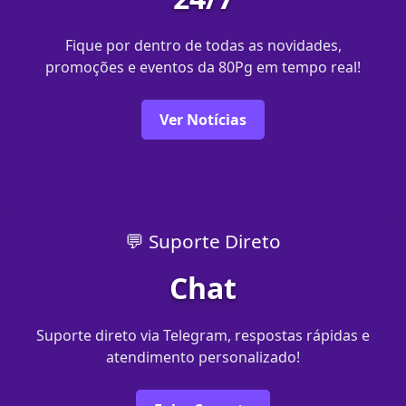
Fique por dentro de todas as novidades,
promoções e eventos da 80Pg em tempo real!
Ver Notícias
💬 Suporte Direto
Chat
Suporte direto via Telegram, respostas rápidas e
atendimento personalizado!