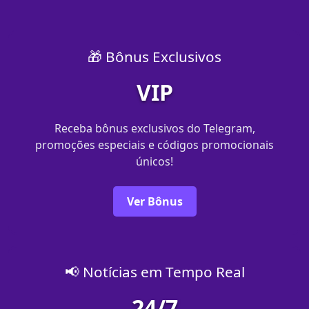
🎁 Bônus Exclusivos
VIP
Receba bônus exclusivos do Telegram,
promoções especiais e códigos promocionais
únicos!
Ver Bônus
📢 Notícias em Tempo Real
24/7