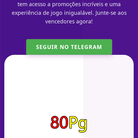
tem acesso a promoções incríveis e uma
experiência de jogo inigualável. Junte-se aos
vencedores agora!
SEGUIR NO TELEGRAM