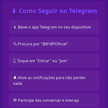
📱 Como Seguir no Telegram
📱 Baixe o app Telegram no seu dispositivo
🔍 Procure por "@818POficial"
👆 Toque em "Entrar" ou "Join"
🔔 Ative as notificações para não perder
nada
💬 Participe das conversas e interaja