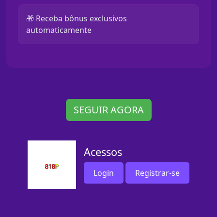
🎁 Receba bônus exclusivos
automaticamente
SEGUIR AGORA
Acessos
Login
Registrar-se