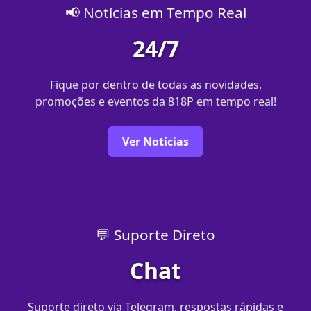
📢 Notícias em Tempo Real
24/7
Fique por dentro de todas as novidades,
promoções e eventos da 818P em tempo real!
Ver Notícias
💬 Suporte Direto
Chat
Suporte direto via Telegram, respostas rápidas e