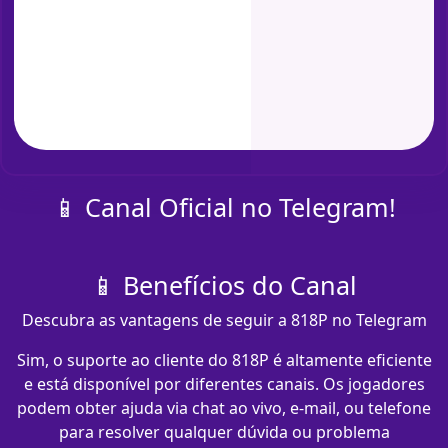
📱 Canal Oficial no Telegram!
📱 Benefícios do Canal
Descubra as vantagens de seguir a 818P no Telegram
Sim, o suporte ao cliente do 818P é altamente eficiente
e está disponível por diferentes canais. Os jogadores
podem obter ajuda via chat ao vivo, e-mail, ou telefone
para resolver qualquer dúvida ou problema