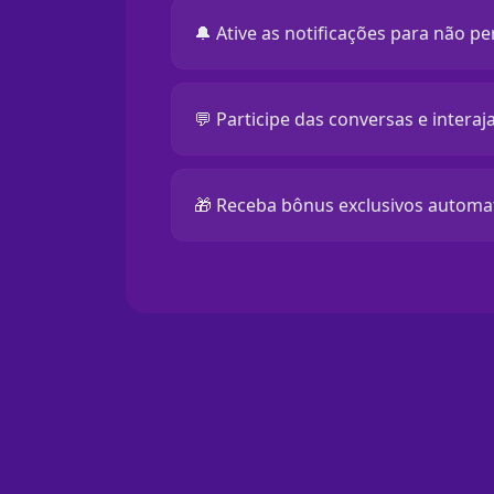
🔔 Ative as notificações para não p
💬 Participe das conversas e interaj
🎁 Receba bônus exclusivos autom