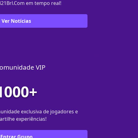
821Brl.Com em tempo real!
Ver Notícias
Comunidade VIP
1000+
unidade exclusiva de jogadores e
rtilhe experiências!
Entrar Grupo