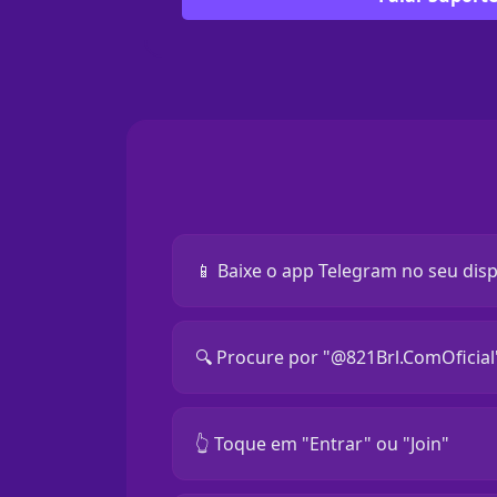
📱 Baixe o app Telegram no seu disp
🔍 Procure por "@821Brl.ComOficial
👆 Toque em "Entrar" ou "Join"