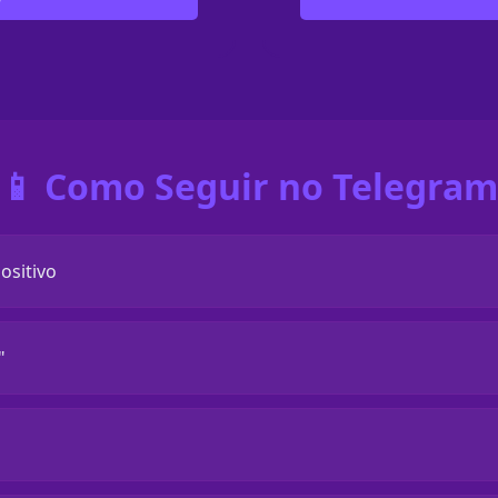
📱 Como Seguir no Telegram
ositivo
"