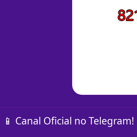
📱 Canal Oficial no Telegram!