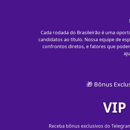
Cada rodada do Brasileirão é uma oportu
candidatos ao título. Nossa equipe de esp
confrontos diretos, e fatores que podem
aj
🎁 Bônus Exclu
VIP
Receba bônus exclusivos do Telegra