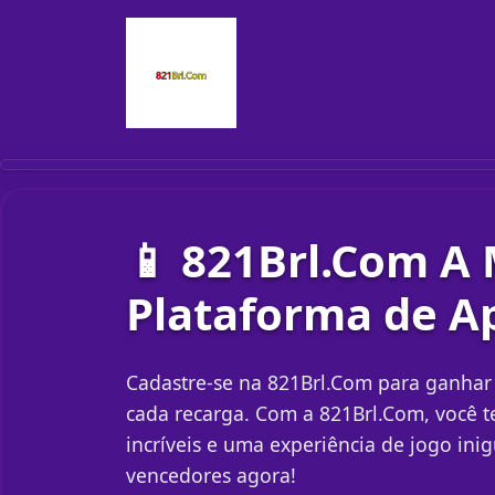
📱 821Brl.Com A
Plataforma de A
Cadastre-se na 821Brl.Com para ganhar
cada recarga. Com a 821Brl.Com, você 
incríveis e uma experiência de jogo inig
vencedores agora!