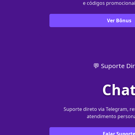
e códigos promocionai
Ver Bônus
💬 Suporte Di
Cha
Suporte direto via Telegram, r
atendimento persona
Falar Suport