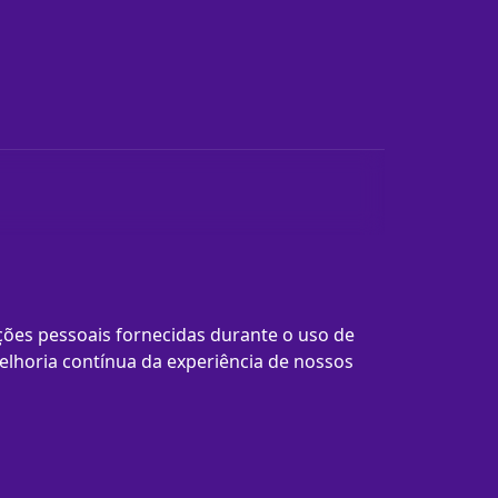
ções pessoais fornecidas durante o uso de
elhoria contínua da experiência de nossos