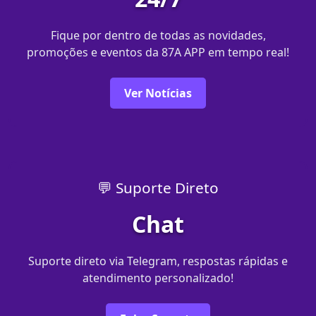
Fique por dentro de todas as novidades,
promoções e eventos da 87A APP em tempo real!
Ver Notícias
💬 Suporte Direto
Chat
Suporte direto via Telegram, respostas rápidas e
atendimento personalizado!