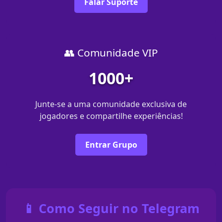
Falar Suporte
👥 Comunidade VIP
1000+
Junte-se a uma comunidade exclusiva de
jogadores e compartilhe experiências!
Entrar Grupo
📱 Como Seguir no Telegram