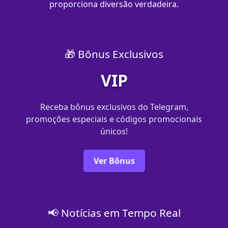
proporciona diversão verdadeira.
🎁 Bônus Exclusivos
VIP
Receba bônus exclusivos do Telegram,
promoções especiais e códigos promocionais
únicos!
Ver Bônus
📢 Notícias em Tempo Real