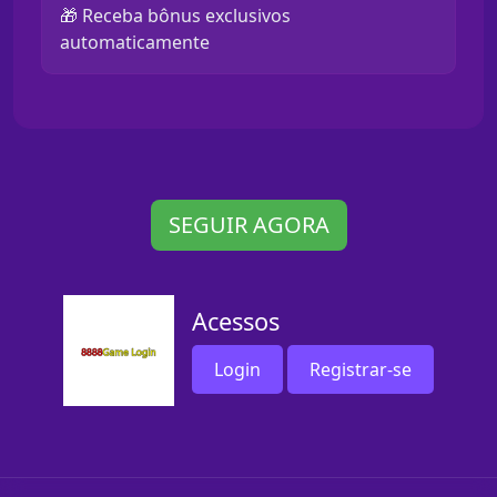
🎁 Receba bônus exclusivos
automaticamente
SEGUIR AGORA
Acessos
Login
Registrar-se