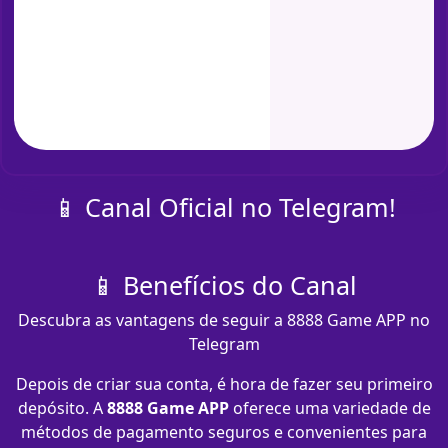
📱 Canal Oficial no Telegram!
📱 Benefícios do Canal
Descubra as vantagens de seguir a 8888 Game APP no
Telegram
Depois de criar sua conta, é hora de fazer seu primeiro
depósito. A
8888 Game APP
oferece uma variedade de
métodos de pagamento seguros e convenientes para