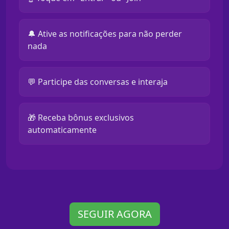
🔔 Ative as notificações para não perder
nada
💬 Participe das conversas e interaja
🎁 Receba bônus exclusivos
automaticamente
SEGUIR AGORA