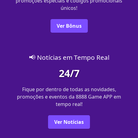
promoções especiais e códigos promocionais
únicos!
Ver Bônus
📢 Notícias em Tempo Real
24/7
Fique por dentro de todas as novidades,
promoções e eventos da 8888 Game APP em
tempo real!
Ver Notícias