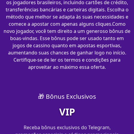
os jogadores brasileiros, incluindo cartões de crédito,
transferências bancárias e carteiras digitais. Escolha o
método que melhor se adapta às suas necessidades e
comece a apostar com apenas alguns cliques.Como
novo jogador, você tem direito a um generoso bônus de
boas-vindas. Esse bônus pode ser usado tanto em
jogos de cassino quanto em apostas esportivas,
aumentando suas chances de ganhar logo no início.
Certifique-se de ler os termos e condições para
aproveitar ao máximo essa oferta.
🎁 Bônus Exclusivos
VIP
Receba bônus exclusivos do Telegram,