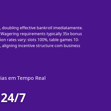
, doubling effective bankroll imediatamente.
. Wagering requirements typically 35x bonus
n rates vary: slots 100%, table games 10-
 aligning incentive structure com business
cias em Tempo Real
24/7