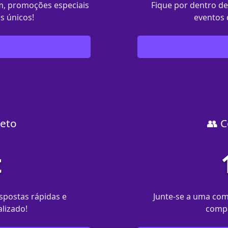
m, promoções especiais
Fique por dentro d
s únicos!
eventos 
reto
👥 
t
espostas rápidas e
Junte-se a uma com
lizado!
compa