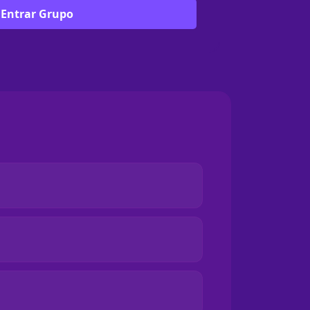
Entrar Grupo