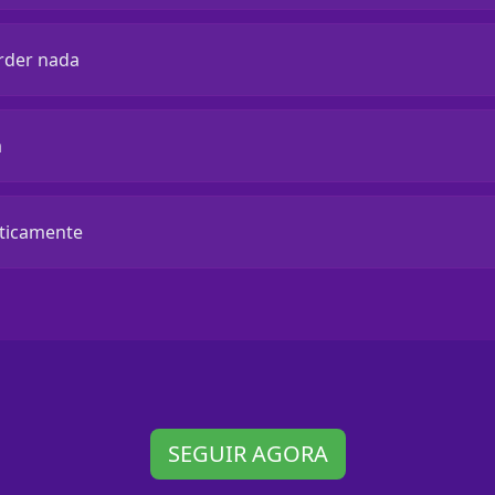
erder nada
a
aticamente
SEGUIR AGORA