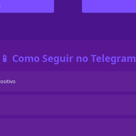
e
📱 Como Seguir no Telegram
ositivo