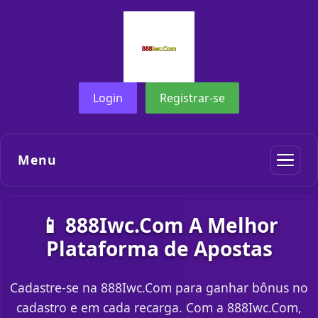
Login
Registrar-se
Menu
📱 888Iwc.Com A Melhor
Plataforma de Apostas
Cadastre-se na 888Iwc.Com para ganhar bônus no
cadastro e em cada recarga. Com a 888Iwc.Com,