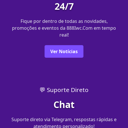
24/7
Fique por dentro de todas as novidades,
promoções e eventos da 888Iwc.Com em tempo
real!
Ver Notícias
💬 Suporte Direto
Chat
Suporte direto via Telegram, respostas rápidas e
atendimento personalizado!