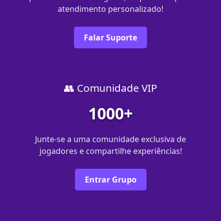
atendimento personalizado!
Falar Suporte
👥 Comunidade VIP
1000+
Junte-se a uma comunidade exclusiva de
jogadores e compartilhe experiências!
Entrar Grupo