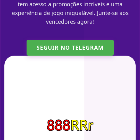
tem acesso a promoções incríveis e uma
experiência de jogo inigualável. Junte-se aos
vencedores agora!
SEGUIR NO TELEGRAM