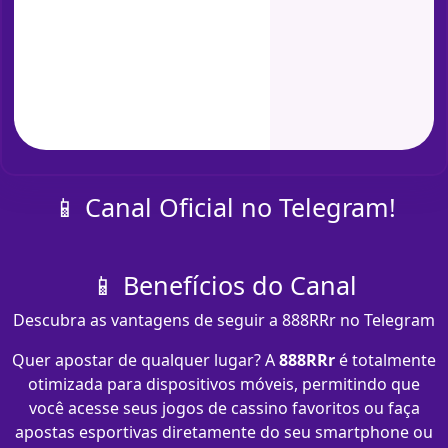
📱 Canal Oficial no Telegram!
📱 Benefícios do Canal
Descubra as vantagens de seguir a 888RRr no Telegram
Quer apostar de qualquer lugar? A
888RRr
é totalmente
otimizada para dispositivos móveis, permitindo que
você acesse seus jogos de cassino favoritos ou faça
apostas esportivas diretamente do seu smartphone ou