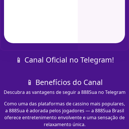
📱 Canal Oficial no Telegram!
📱 Benefícios do Canal
Descubra as vantagens de seguir a 888Sua no Telegram
Como uma das plataformas de cassino mais populares,
a 888Sua é adorada pelos jogadores — a 888Sua Brasil
oferece entretenimento envolvente e uma sensação de
relaxamento única.