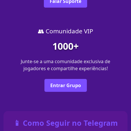
Falar Suporte
👥 Comunidade VIP
1000+
Junte-se a uma comunidade exclusiva de
jogadores e compartilhe experiências!
Entrar Grupo
📱 Como Seguir no Telegram