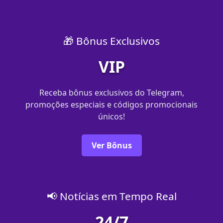
🎁 Bônus Exclusivos
VIP
Receba bônus exclusivos do Telegram,
promoções especiais e códigos promocionais
únicos!
Ver Bônus
📢 Notícias em Tempo Real
24/7