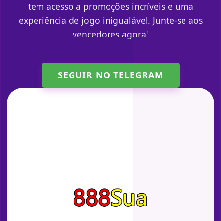
tem acesso a promoções incríveis e uma
experiência de jogo inigualável. Junte-se aos
vencedores agora!
SEGUIR NO TELEGRAM